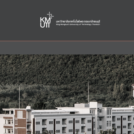
Skip
to
content
หน้าแรก
/
มจธ.ราชบุรี
/
เกี่ยวกับเรา มจธ.ราชบุรี