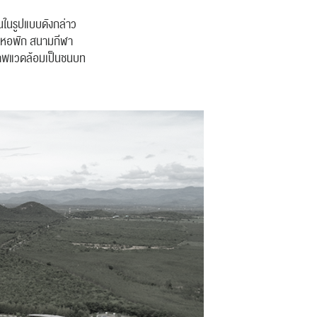
อนในรูปแบบดังกล่าว
ารหอพัก สนามกีฬา
ีสภาพแวดล้อมเป็นชนบท