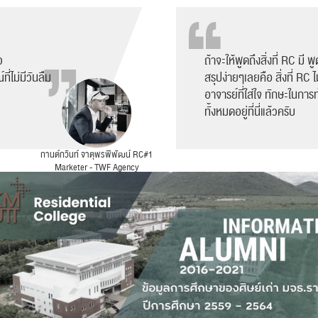
ว
ถ้าจะให้พูดถึงสิ่งที่ RC มี 
่ไม่มีวันลืม
สรุปง่ายๆเลยคือ สิ่งที่ RC
อาจารย์ที่ใส่ใจ ทักษะในกา
ทั้งหมดอยู่ที่นี่แล้วครับ
กานต์กวินท์ จาตุพรพิพัฒน์ RC#1
Marketer - TWF Agency