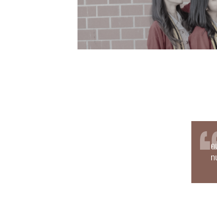
คน
ทบ