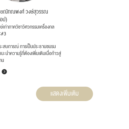
สำหรับ:
ยณัทณพงศ์ วงษ์สุวรรณ
๊อป)
ษย์เก่าภาควิชาวิศวกรรมเครื่องกล
C#3
ประสบการณ์ การเป็นประธานชมรม
ปฏิทิน
RC Activity
ะนำความรู้ที่ต้องเพิ่มเติมเมื่อก้าวสู่
าน
ส่งข่าวประชาสัมพันธ์
ส่งข่าวประชาสัมพันธ์
แสดงเพิ่มเติม
RC Activity