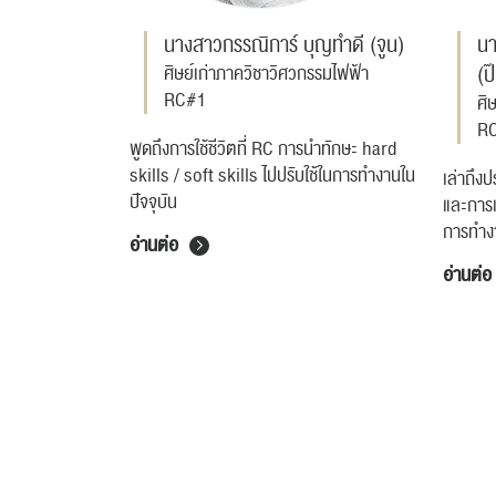
นางสาวกรรณิการ์ บุญทำดี (จูน)
นา
(ป
ศิษย์เก่าภาควิชาวิศวกรรมไฟฟ้า
RC#1
ศิ
R
พูดถึงการใช้ชีวิตที่ RC การนำทักษะ hard
skills / soft skills ไปปรับใช้ในการทำงานใน
เล่าถึง
ปัจจุบัน
และการแน
การทำง
อ่านต่อ
อ่านต่อ