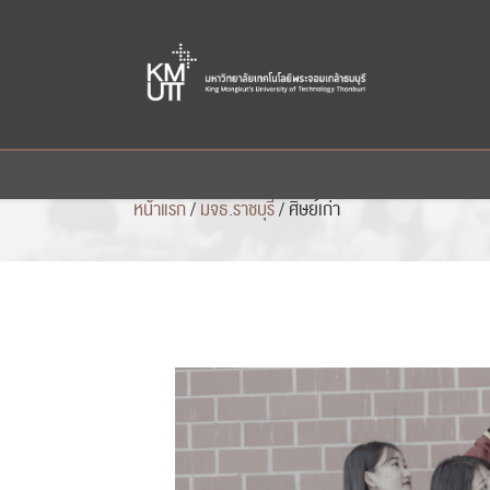
Skip
to
content
หน้าแรก
/
มจธ.ราชบุรี
/
ศิษย์เก่า