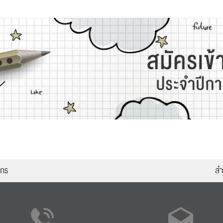
ากร
สำ