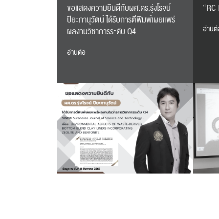
ขอแสดงความยินดีกับผศ.ดร.รุ่งโรจน์
“RC 
ปิยะภานุวัตน์ ได้รับการตีพิมพ์เผยแพร่
อ่านต่
ผลงานวิชาการระดับ Q4
อ่านต่อ