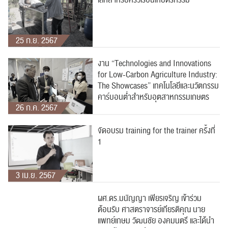
ปฏิทิน
RC Activity
25 ก.ย. 2567
งาน “Technologies and Innovations
for Low-Carbon Agriculture Industry:
The Showcases” เทคโนโลยีและนวัตกรรม
คาร์บอนต่ำสำหรับอุตสาหกรรมเกษตร
26 ก.ค. 2567
ส่งข่าวประชาสัมพันธ์
ส่งข่าวประชาสัมพันธ์
จัดอบรม training for the trainer ครั้งที่
1
3 เม.ย. 2567
RC Activity
ผศ.ดร.มนัญญา​ เพียรเจริญ เข้าร่วม
ต้อนรับ​ ศาสตราจารย์เกียรติคุณ​ นาย
แพทย์เกษม​ วัฒนชัย​ องคมนตรี และได้นำ