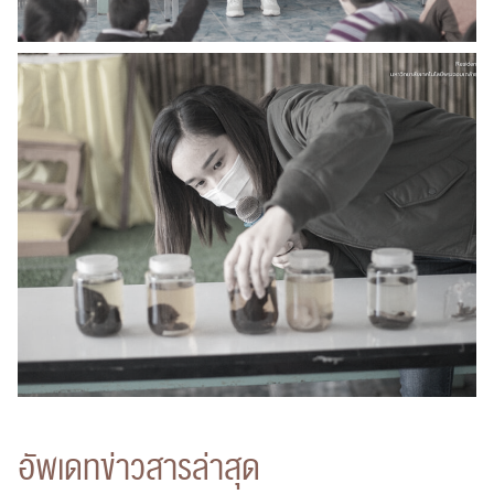
ค้นหา
สำหรับ:
ปฏิทิน
RC Activity
ส่งข่าวประชาสัมพันธ์
ส่งข่าวประชาสัมพันธ์
อัพเดทข่าวสารล่าสุด