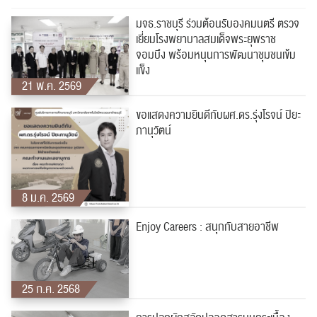
มจธ.ราชบุรี ร่วมต้อนรับองคมนตรี ตรวจ
เยี่ยมโรงพยาบาลสมเด็จพระยุพราช
จอมบึง พร้อมหนุนการพัฒนาชุมชนเข้ม
RC Activity
แข็ง
21 พ.ค. 2569
ขอแสดงความยินดีกับผศ.ดร.รุ่งโรจน์ ปิยะ
ภานุวัตน์
8 ม.ค. 2569
Enjoy Careers : สนุกกับสายอาชีพ
25 ก.ค. 2568