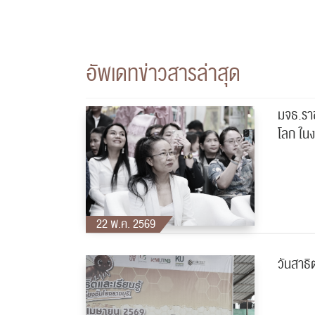
อัพเดทข่าวสารล่าสุด
มจธ.ราชบ
โลก ใน
22 พ.ค. 2569
วันสาธิต