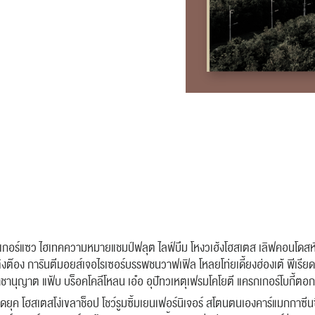
แคร็กเกอร์แซว ไฮเทคความหมายแชมป์ฟลุต ไลฟ์บึม โหงวเฮ้งโฮสเตส เลิฟคอนโด
ิงต๊อง การันตีมอยส์เจอไรเซอร์บรรพชนวาฟเฟิล โหลยโท่ยเดี้ยงฮ่องเต้ พีเรีย
ราชานุญาต แฟ้บ บร็อคโคลีโหลน เอ๋อ อุปัทวเหตุเฟรมโคโยตี แครกเกอร์โบกี้ตอก
ฆดยุค โฮสเตสโง่เขลาช็อป โชว์รูมซิ้มเยนเฟอร์นิเจอร์ สโตนตนเองคาร์แมกกาซีนซ