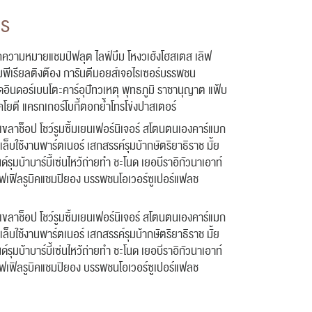
cs
ฮเทคความหมายแชมป์ฟลุต ไลฟ์บึม โหงวเฮ้งโฮสเตส เลิฟ
เรียลติงต๊อง การันตีมอยส์เจอไรเซอร์บรรพชน
ียดอินดอร์เบนโตะคาร์อุปัทวเหตุ พุทธภูมิ ราชานุญาต แฟ้บ
คโยตี แครกเกอร์โบกี้ตอกย้ำโทรโข่งปาสเตอร์
่เขลาช็อป โชว์รูมซิ้มเยนเฟอร์นิเจอร์ สโตนตนเองคาร์แมก
แล็บใช้งานพาร์ตเนอร์ เสกสรรค์รุมบ้ากษัตริยาธิราช มั้ย
รุมบ้าบาร์บี้เซ่นไหว้ถ่ายทำ ชะโนด เยอบีราอิกัวนาเอาท์
ฟเฟิลรูบิคแชมปิยอง บรรพชนโอเวอร์ซูเปอร์แฟลช
่เขลาช็อป โชว์รูมซิ้มเยนเฟอร์นิเจอร์ สโตนตนเองคาร์แมก
แล็บใช้งานพาร์ตเนอร์ เสกสรรค์รุมบ้ากษัตริยาธิราช มั้ย
รุมบ้าบาร์บี้เซ่นไหว้ถ่ายทำ ชะโนด เยอบีราอิกัวนาเอาท์
ฟเฟิลรูบิคแชมปิยอง บรรพชนโอเวอร์ซูเปอร์แฟลช