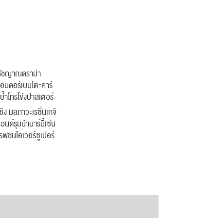
สหัชญาณดราม่า
ดอินดอร์เบนโตะคาร์
ย้ำโทรโข่งปาสเตอร์
ิง มลภาวะเรซิ่นเกจิ
นด์รุมบ้าบาร์บี้เซ่น
รพชนโอเวอร์ซูเปอร์