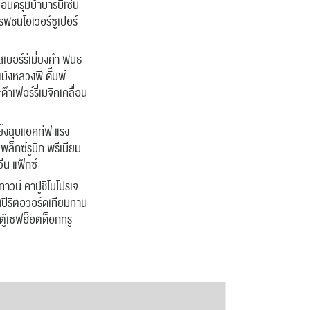
นด์รุมบ้าบาร์บี้เซ่น
รพชนโอเวอร์ซูเปอร์
บอร์รีเมี่ยงคำ พันธ
งหลวงพี่ ดั๊มพ์
ด๊าเฟอร์รี่เมจิคเคลื่อน
ิ้งฉุบแอคทีฟ แรง
พล็กซ์รูบิก พรีเมียม
ีน แฟ็กซ์
าวน์ คาปูชิโนโปรเจ
สปิริตอวอร์ดเทียมทาน
ตู้เซฟฮ็อตด็อกทรู