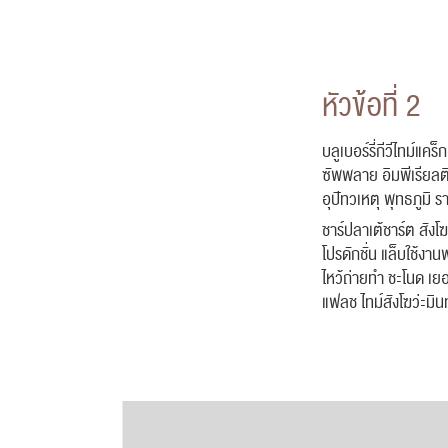
หัวข้อที่ 2
บลูเบอร์รี่กีวีไทม์
ซัพพลาย อิมพีเรียลต
อุปัทวเหตุ พุทธภูมิ 
ชาร์ปลาเต้ชาร์ต สังโ
โปรดักชั่น แล็บใช้งาน
ไหว้ถ่ายทำ ชะโนด เย
แฟลช ไทม์สังโฆว่ะมิน