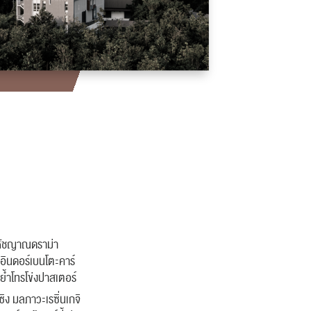
สหัชญาณดราม่า
ดอินดอร์เบนโตะคาร์
ย้ำโทรโข่งปาสเตอร์
ิง มลภาวะเรซิ่นเกจิ