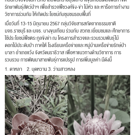
รักษาพันธุ์สัตว์ป่าฯ เพื่อสำรวจพืชวงศ์ขิง-ข่า ไม้หัว และหารือการทำงาน
วิชาการร่วมกัน ให้เกิดประโยชน์กับชุมชนรอบพื้นที่
เมื่อวันที่ 13-15 มิถุนายน 2567 กลุ่มวิจัยสารสกัดจากธรรมชาติ
มจธ.ราชบุรี และมจธ. บางขุนเทียน ร่วมกับ สวทช.เยี่ยมชมและศึกษาการ
ใช้ประโยชน์พืชตระกูลขิงข่า ณ โครงการสำรวจและรวบรวมพันธุ์ไม้
ดอกไม้ประดับป่า ภาคใต้ โรงเรียนเครือข่ายและหมู่บ้านเครือข่ายรักษ์ป่า
บาลา อำเภอแว้ง จังหวัดนราธิวาส เพื่อหาแนวทางด้านวิชาการ การ
รวบรวม การพัฒนาสายพันธุ์การแปรรูป การเพิ่มมูลค่า มีดังนี้
1. ดาหลา 2. บุดหวาน 3. ว่านสาวหลง