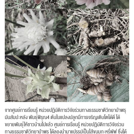
ปฏิทิน
RC Activity
ส่งข่าวประชาสัมพันธ์
ส่งข่าวประชาสัมพันธ์
RC Activity
จากศูนย์การเรียนรู้ หน่วยปฏิบัติการวิจัยร่วมทางธรรมชาติวิทยาป่าพรุ
มันสัมปะหลัง พันธุ์พิรุณ4 ต้นในแปลงปลูกมีการเจริญเติบโตได้ดี ได้
ขยายพันธุ์ให้ชาวบ้านไปแล้ว ศูนย์การเรียนรู้ หน่วยปฏิบัติการวิจัยร่วม
ทางธรรมชาติวิทยาป่าพรุ ได้ลองนำมาแปรรูปเป็นไส้ขนมกะหรี่พัฟ ซึ่งได้