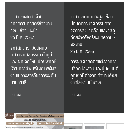
งานวิจัยดีเด่น, ด้าน
งานวิจัยคุณภาพสูง, ห้อง
วิศวกรรมศาสตร์ข่าวงาน
ปฏิบัติการนวัตกรรมการ
วิจัย, ข่าวแนะนำ
จัดการสิ่งแวดล้อมและวัสดุ
25 มี.ค. 2567
ก่อสร้างอัจฉริยะบทความ /
ผลงาน
ขอแสดงความยินดีกับ
25 ม.ค. 2566
ผศ.ดร.กมลวรรณ คำภูมี
และ ผศ.ดร.ใหม่ น้อยพิทักษ์
การผลิตวัสดุตกแต่งอาคาร
ได้รับการตีพิมพ์เผยแพร่ผล
บล็อกประสาน และปูนซีเมนต์
งานในวารสารวิชาการระดับ
อุณหภูมิต่ำจากเถ้าชานอ้อย
นานาชาติ
จากโรงงานน้ำตาล
อ่านต่อ
อ่านต่อ