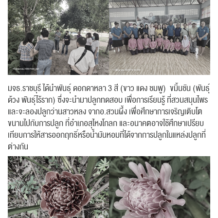
มจธ.ราชบุรี ได้นำพันธุ์ ดอกดาหลา 3 สี (ขาว แดง ชมพู) ขมิ้นชัน (พันธุ์
ด้วง พันธุ์ไร้ราก) ซึ่งจะนำมาปลูกทดสอบ เพื่อการเรียนรู้ ที่สวนสมุนไพร
และจะลองปลูกว่านสาวหลง จากอ.สวนผึ้ง เพื่อศึกษาการเจริญเติบโต
ขนานไปกับการปลูก ที่อำเภอสุไหงโกลก และอนาคตอาจใช้ศึกษาเปรียบ
เทียบการให้สารออกฤทธิ์หรือน้ำมันหอมที่ได้จากการปลูกในแหล่งปลูกที่
ค้นหา
สำหรับ:
ต่างกัน