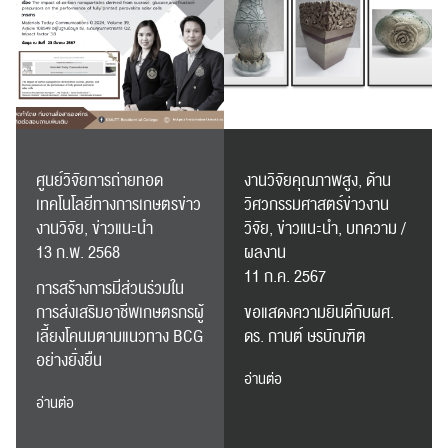
ศูนย์วิจัยการถ่ายทอด
งานวิจัยคุณภาพสูง, ด้าน
เทคโนโลยีทางการเกษตรข่าว
วิศวกรรมศาสตร์ข่าวงาน
งานวิจัย, ข่าวแนะนำ
วิจัย, ข่าวแนะนำ, บทความ /
13 ก.พ. 2568
ผลงาน
11 ก.ค. 2567
การสร้างการมีส่วนร่วมใน
การส่งเสริมอาชีพเกษตรกรผู้
ขอแสดงความยินดีกับผศ.
เลี้ยงโคนมตามแนวทาง BCG
ดร. กานต์ ษรบัณฑิต
อย่างยั่งยืน
อ่านต่อ
อ่านต่อ