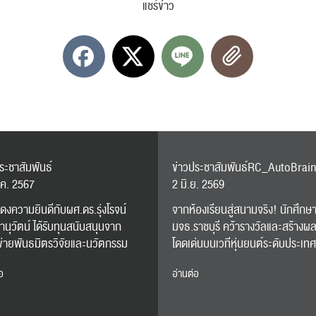
แชร์ข่าว
ค้นหา
สำหรับ:
ปฏิทิน
RC Activity
ระชาสัมพันธ์
ข่าวประชาสัมพันธ์RC_AutoBrai
.ค. 2567
2 มิ.ย. 2569
งความยินดีกับผศ.ดร.รุ่งโรจน์
จากห้องเรียนสู่สนามจริง! นักศึกษ
านุวัตน์ ได้รับทุนสนับสนุนจาก
มจธ.ราชบุรี คว้ารางวัลและสร้างผ
ส่งข่าวประชาสัมพันธ์
ส่งข่าวประชาสัมพันธ์
ข่ายพันธมิตรวิจัยและนวัตกรรม
โดดเด่นบนเวทีหุ่นยนต์ระดับประเทศ
อ
อ่านต่อ