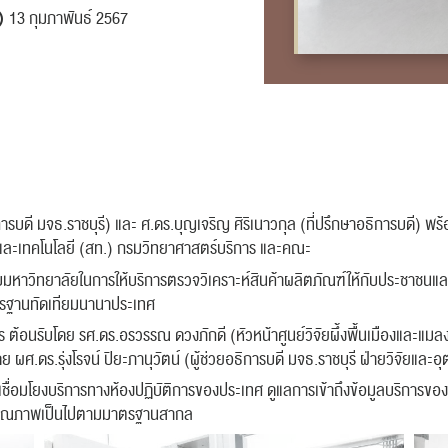
13 กุมภาพันธ์ 2567
ารบดี มจธ.ราชบุรี) และ ศ.ดร.บุญเจริญ ศิริเนาวกุล (ที่ปรึกษาอธิการบดี) พร้
ะเทคโนโลยี (สท.) กรมวิทยาศาสตร์บริการ และคณะ
ับมหาวิทยาลัยในการให้บริการตรวจวิเคราะห์สินค้าผลิตภัณฑ์ให้กับประชาชน
าตรฐานทัดเทียมนานาประเทศ
กสร ต้อนรับโดย รศ.ดร.อรวรรณ ดวงภักดี (หัวหน้าศูนย์วิจัยผึ้งพื้นเมืองและ
ย ผศ.ดร.รุ่งโรจน์ ปิยะภานุวัตน์ (ผู้ช่วยอธิการบดี มจธ.ราชบุรี ฝ่ายวิจัยและ
บเชื่อมโยงบริการทางห้องปฏิบัติการของประเทศ ดูแลการเข้าถึงข้อมูลบริการของ
ห้มีคุณภาพเป็นไปตามมาตรฐานสากล