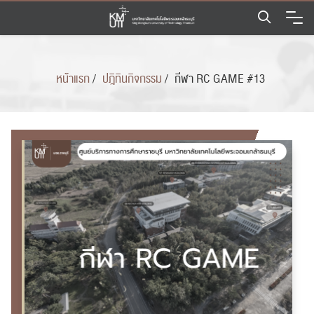
Skip
to
content
หน้าแรก
/
ปฎิทินกิจกรรม
/
กีฬา RC GAME #13