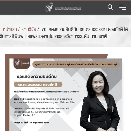
Skip
to
content
หน้าแรก
/
งานวิจัย
/
ขอแสดงความยินดีกับ รศ.ดร.อรวรรณ ดวงภักดี ได้
รับการตีพิมพ์เผยแพร่ผลงานในวารสารวิชาการระดับ นานาชาติ