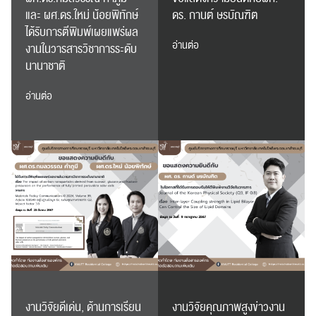
ส่งข่าวประชาสัมพันธ์
ส่งข่าวประชาสัมพันธ์
และ ผศ.ดร.ใหม่ น้อยพิทักษ์
ดร. กานต์ ษรบัณฑิต
ได้รับการตีพิมพ์เผยแพร่ผล
อ่านต่อ
งานในวารสารวิชาการระดับ
นานาชาติ
อ่านต่อ
RC Activity
งานวิจัยดีเด่น, ด้านการเรียน
งานวิจัยคุณภาพสูงข่าวงาน