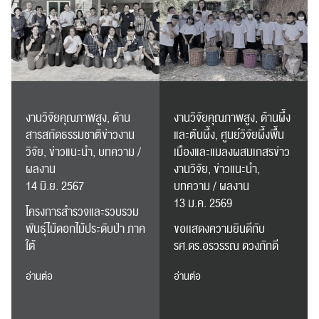
RC Activity
งานวิจัยคุณภาพสูง, ด้าน
งานวิจัยคุณภาพสูง, ด้านผึ้ง
สารสกัดธรรมชาติข่าวงาน
และต้นผึ้ง, ศูนย์วิจัยผึ้งพื้น
วิจัย, ข่าวแนะนำ, บทความ /
เมืองและแมลงผสมเกสรข่าว
ผลงาน
งานวิจัย, ข่าวแนะนำ,
14 มิ.ย. 2567
บทความ / ผลงาน
13 ม.ค. 2569
โครงการสำรวจและรวบรวม
พันธุ์ไม้ดอกไม้ประดับป่า ภาค
ขอเเสดงความยินดีกับ
ใต้
รศ.ดร.อรวรรณ ดวงภักดี
อ่านต่อ
อ่านต่อ