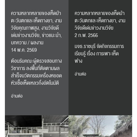
ความหลากหลายของเห็ดป่า
ความหลากหลายของเห็ดป่า
ค้นหา
ตะวันตกและเห็ดทางยา, งาน
ตะวันตกและเห็ดทางยา, งาน
สำหรับ:
วิจัยคุณภาพสูง, งานวิจัยดี
วิจัยดีเด่นข่าวงานวิจัย
เด่นข่าวงานวิจัย, ข่าวแนะนำ,
2 ก.พ. 2566
บทความ / ผลงาน
มจธ.ราชบุรี จัดกิจกรรมการ
14 พ.ค. 2569
เรียนรู้ เรื่อง การเพาะเห็ด
ต้อนรับคณะผู้ตรวจสอบทาง
ฟาง
ปฏิทิน
RC Activity
วิชาการ ลงพื้นที่ติดตามผล
อ่านต่อ
สำเร็จนวัตกรรมเครื่องหยอด
หัวเชื้อเห็ดเหลวกึ่งอัตโนมัติ
อ่านต่อ
ส่งข่าวประชาสัมพันธ์
ส่งข่าวประชาสัมพันธ์