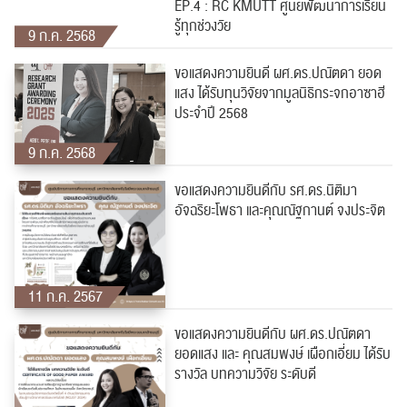
EP.4 : RC KMUTT ศูนย์พัฒนาการเรียน
รู้ทุกช่วงวัย
9 ก.ค. 2568
ขอแสดงความยินดี ผศ.ดร.ปณัตดา ยอด
แสง ได้รับทุนวิจัยจากมูลนิธิกระจกอาซาฮี
ประจำปี 2568
9 ก.ค. 2568
ขอแสดงความยินดีกับ รศ.ดร.นิติมา
อัจฉริยะโพธา และคุณณัฐกานต์ จงประจิต
11 ก.ค. 2567
ขอแสดงความยินดีกับ ผศ.ดร.ปณัตดา
ยอดแสง และ คุณสมพงษ์ เผือกเอี่ยม ได้รับ
รางวัล บทความวิจัย ระดับดี