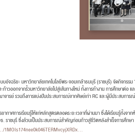
บบอัจฉริยะ มหาวิทยาลัยเทคโนโลยีพระจอมเกล้าธนบุรี (ราชบุรี) จัดกิจกรรม
กำลังจะก้าวออกจากรั้วมหาวิทยาลัยไปสู่เส้นทางใหม่ ทั้งการทำงาน การศึกษาต่
คณาจารย์ รวมถึงการแบ่งปันประสบการณ์จากศิษย์เก่า RC และผู้มีประสบการณ์ใน
กาศการเรียนรู้ให้แก่หลักสูตรตลอดระยะเวลาที่ผ่านมา ซึ่งได้เรียนรู้ทั้งจากห
. ราชบุรี ซึ่งล้วนเป็นประสบการณ์สำคัญก่อนก้าวสู่ชีวิตหลังสำเร็จการศึกษา
om/…/1MOIs174nee0k046TERMvcyjXRDx…