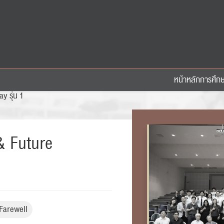
หน้าหลัก
การศึก
y รุ่น 1
& Future
Farewell