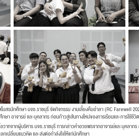
สโมสรนักศึกษา มจธ.ราชบุรี จัดกิจกรรม งานเลี้ยงคืนอำลา (RC Farewell 2026
งนักศึกษา อาจารย์ และบุคลากร ก่อนก้าวสู่เส้นทางใหม่ของการเรียนและการใช้ชี
โอวาทจากผู้บริหาร มจธ.ราชบุรี การกล่าวคำอวยพรจากอาจารย์และบุคลากร 
แลกเปลี่ยนแนวคิด และส่งต่อกำลังใจให้แก่นักศึกษา
ค้นหา