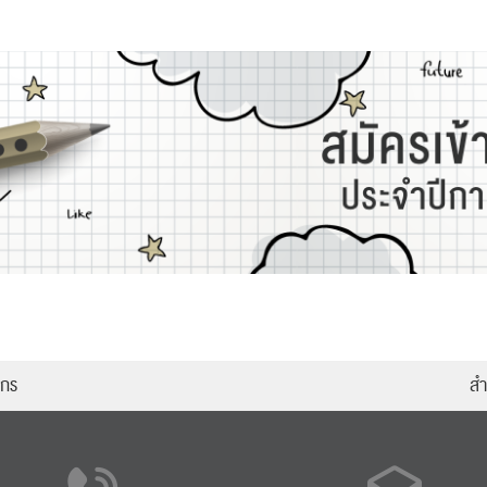
ากร
สำ