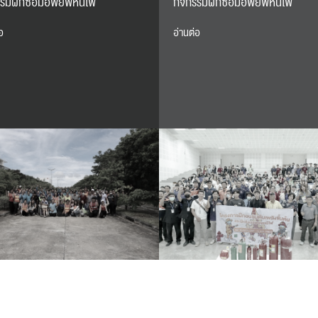
รรมฝึกซ้อมอพยพหนีไฟ
กิจกรรมฝึกซ้อมอพยพหนีไฟ​
อ
อ่านต่อ