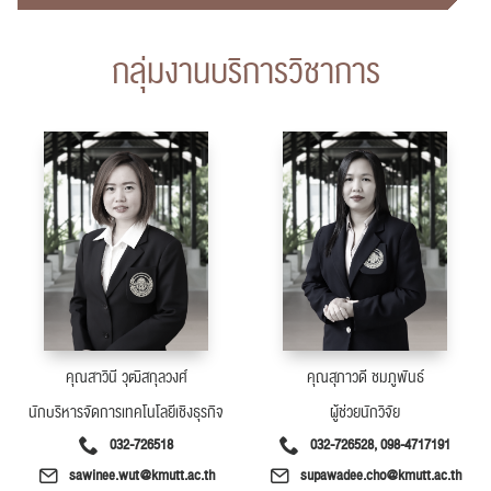
กลุ่มงานบริการวิชาการ
คุณสาวินี วุฒิสกุลวงศ์
คุณสุภาวดี ชมภูพันธ์
นักบริหารจัดการเทคโนโลยีเชิงธุรกิจ
ผู้ช่วยนักวิจัย
032-726518
032-726528, 098-4717191
sawinee.wut@kmutt.ac.th
supawadee.cho@kmutt.ac.th