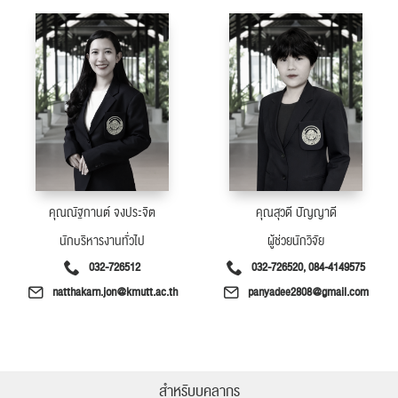
คุณณัฐกานต์ จงประจิต
คุณสุวดี ปัญญาดี
นักบริหารงานทั่วไป
ผู้ช่วยนักวิจัย
ค้นหา
032-726512
032-726520, 084-4149575
สำหรับ:
natthakarn.jon@kmutt.ac.th
panyadee2808@gmail.com
สำหรับบุคลากร