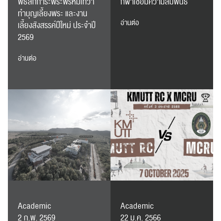
พิธีสักการะพระพรหมเทวา
กีฬาเชื่อมความสัมพันธ์
ทำบุญเลี้ยงพระ และงาน
อ่านต่อ
เลี้ยงสังสรรค์ปีใหม่ ประจำปี
2569
อ่านต่อ
ค้นหา
สำหรับ:
ปฏิทิน
RC Activity
Academic
Academic
ส่งข่าวประชาสัมพันธ์
ส่งข่าวประชาสัมพันธ์
2 ก.พ. 2569
22 ม.ค. 2566