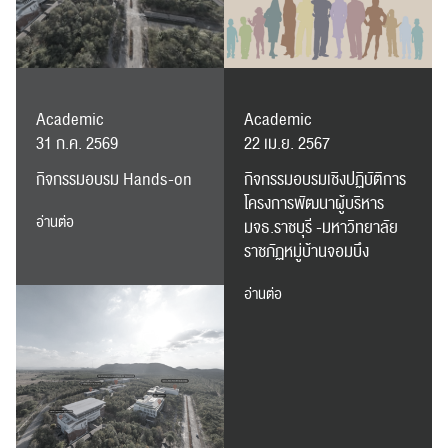
Academic
Academic
31 ก.ค. 2569
22 เม.ย. 2567
กิจกรรมอบรม Hands-on
กิจกรรมอบรมเชิงปฏิบัติการ
ค้นหา
โครงการพัฒนาผู้บริหาร
สำหรับ:
อ่านต่อ
มจธ.ราชบุรี -มหาวิทยาลัย
ราชภัฏหมู่บ้านจอมบึง
อ่านต่อ
ปฏิทิน
RC Activity