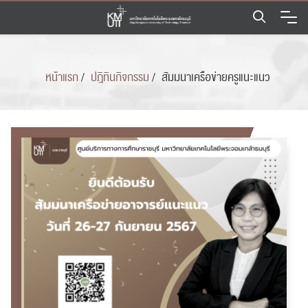
Skip
to
content
หน้าแรก
/
ปฎิทินกิจกรรม
/
สัมมนาเครือข่ายครูแนะแนว