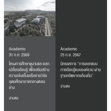
Academic
Academic
31 ก.ค. 2569
25 ก.ย. 2567
โครงการศึกษาดูงานและแลก
นิทรรศการ “การออกแบบ
ค้นหา
เปลี่ยนเรียนรู้ เพื่อเสริมสร้าง
การเรียนรู้แบบองค์รวม ผ่าน
สำหรับ:
ความเข้มแข็งเครือข่ายวิจัย
ฐานทรัพยากรท้องถิ่น”
อุดมศึกษาภาคกลางตอน
อ่านต่อ
ล่าง
อ่านต่อ
ปฏิทิน
RC Activity