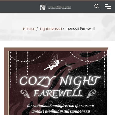
Skip
to
content
หน้าแรก
/
ปฎิทินกิจกรรม
/
กิจกรรม Farewell