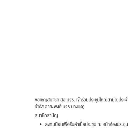
ขอเชิญสมาชิก สอ.มจธ. เข้าร่วมประชุมใหญ่สามัญประจำปี
จำรัส ฉายะพงศ์ มจธ.บางมด)
สมาชิกสามัญ
ลงทะเบียนเพื่อรับค่าเบี้ยประชุม ณ หน้าห้องประชุ