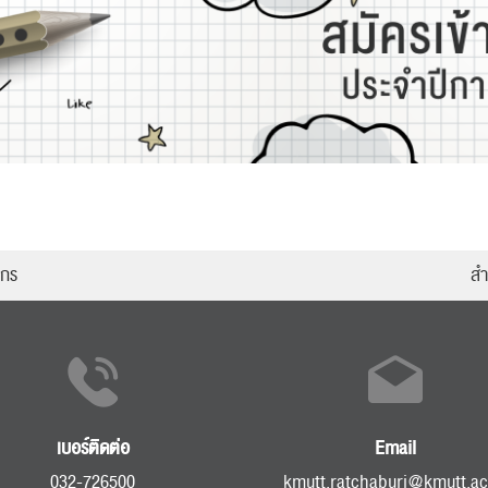
ากร
สำ
เบอร์ติดต่อ
Email
032-726500
kmutt.ratchaburi@kmutt.ac