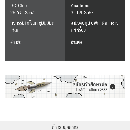
RC-Club
Academic
26 ก.ย. 2567
3 เม.ย. 2567
ค้นหา
กิจกรรมแอโรบิค ชุมนุมมด
งานวิจัยทุน บพท. ตลาดชาว
สำหรับ:
เหล็ก
กะเหรี่ยง
อ่านต่อ
อ่านต่อ
ปฏิทิน
RC Activity
ส่งข่าวประชาสัมพันธ์
ส่งข่าวประชาสัมพันธ์
สำหรับบุคลากร