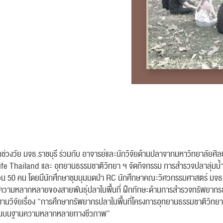
ทุกช่วงวัย มจธ.ราชบุรี ร่วมกับ อาจารย์และนักวิจัยด้านปลาจากมหาวิทยาลัยศิ
e Thailand และ อุทยานธรรมชาติวิทยา ฯ จัดกิจกรรม การสำรวจปลาลุ่มน้ำบ้า
วน 50 คน โดยมีนักศึกษาชุมนุมมดป่า RC นักศึกษาคณะวิศวกรรมศาสตร์ มจธ.ร
อศึกษาความหลากหลายของสายพันธุ์ปลาในพื้นที่ ฝึกทักษะด้านการสำรวจทรัพยาก
ใต้งานวิจัยเรื่อง “การศึกษาทรัพยากรปลาในพื้นที่โครงการอุทยานธรรมชาติวิทยา
งถิ่นบนฐานความหลากหลายทางชีวภาพ”