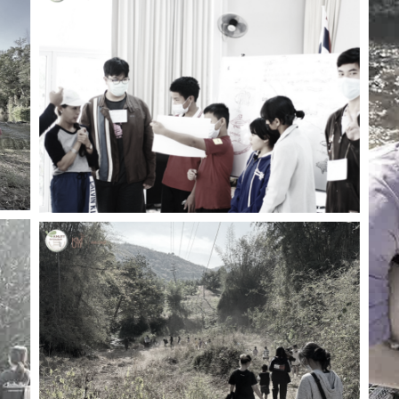
ค้นหา
สำหรับ:
ปฏิทิน
RC Activity