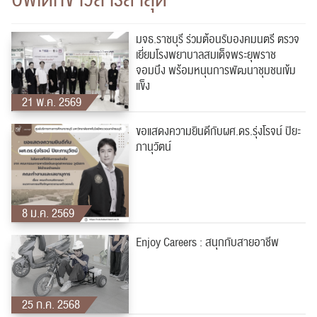
ปฏิทิน
RC Activity
มจธ.ราชบุรี ร่วมต้อนรับองคมนตรี ตรวจ
เยี่ยมโรงพยาบาลสมเด็จพระยุพราช
จอมบึง พร้อมหนุนการพัฒนาชุมชนเข้ม
แข็ง
21 พ.ค. 2569
ขอแสดงความยินดีกับผศ.ดร.รุ่งโรจน์ ปิยะ
ส่งข่าวประชาสัมพันธ์
ส่งข่าวประชาสัมพันธ์
ภานุวัตน์
8 ม.ค. 2569
RC Activity
Enjoy Careers : สนุกกับสายอาชีพ
25 ก.ค. 2568