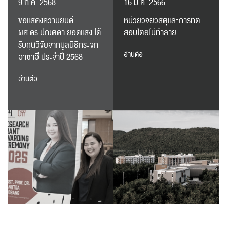
9 ก.ค. 2568
16 ม.ค. 2566
ส่งข่าวประชาสัมพันธ์
ส่งข่าวประชาสัมพันธ์
ขอแสดงความยินดี
หน่วยวิจัยวัสตุและการทต
ผศ.ดร.ปณัตดา ยอดแสง ได้
สอบโตยไม่ทำลาย
รับทุนวิจัยจากมูลนิธิกระจก
อ่านต่อ
อาซาฮี ประจำปี 2568
RC Activity
อ่านต่อ