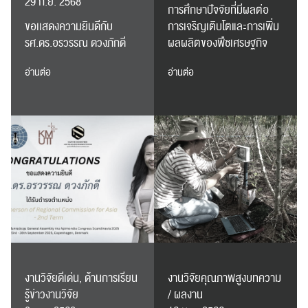
29 ก.ย. 2568
การศึกษาปัจจัยที่มีผลต่อ
ขอเเสดงความยินดีกับ
การเจริญเติบโตและการเพิ่ม
รศ.ดร.อรวรรณ ดวงภักดี
ผลผลิตของพืชเศรษฐกิจ
อ่านต่อ
อ่านต่อ
ค้นหา
สำหรับ:
ปฏิทิน
RC Activity
งานวิจัยดีเด่น, ด้านการเรียน
งานวิจัยคุณภาพสูงบทความ
รู้ข่าวงานวิจัย
/ ผลงาน