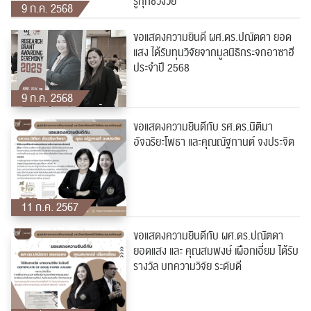
รู้ทุกช่วงวัย
9 ก.ค. 2568
ขอแสดงความยินดี ผศ.ดร.ปณัตดา ยอด
แสง ได้รับทุนวิจัยจากมูลนิธิกระจกอาซาฮี
ประจำปี 2568
9 ก.ค. 2568
ขอแสดงความยินดีกับ รศ.ดร.นิติมา
อัจฉริยะโพธา และคุณณัฐกานต์ จงประจิต
11 ก.ค. 2567
ขอแสดงความยินดีกับ ผศ.ดร.ปณัตดา
ยอดแสง และ คุณสมพงษ์ เผือกเอี่ยม ได้รับ
รางวัล บทความวิจัย ระดับดี