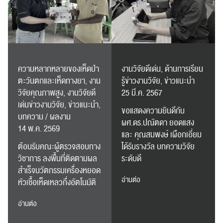
RC Activity
ความหลากหลายของเห็ดป่า
งานวิจัยดีเด่น, ด้านการเรียน
ตะวันตกและเห็ดทางยา, งาน
รู้ข่าวงานวิจัย, ข่าวแนะนำ
วิจัยคุณภาพสูง, งานวิจัยดี
25 มี.ค. 2567
เด่นข่าวงานวิจัย, ข่าวแนะนำ,
ขอแสดงความยินดีกับ
บทความ / ผลงาน
ผศ.ดร.ปณัตดา ยอดแสง
14 พ.ค. 2569
และ คุณสมพงษ์ เผือกเอี่ยม
ต้อนรับคณะผู้ตรวจสอบทาง
ได้รับรางวัล บทความวิจัย
วิชาการ ลงพื้นที่ติดตามผล
ระดับดี
สำเร็จนวัตกรรมเครื่องหยอด
อ่านต่อ
หัวเชื้อเห็ดเหลวกึ่งอัตโนมัติ
อ่านต่อ