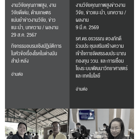
งานวิจัยคุณภาพสูง, งาน
งานวิจัยคุณภาพสูงข่าวงาน
วิจัยดีเด่น, ด้านเกษตร
วิจัย, ข่าวแนะนำ, บทความ /
ค้นหา
แม่นยำข่าวงานวิจัย, ข่าว
ผลงาน
สำหรับ:
แนะนำ, บทความ / ผลงาน
9 มี.ค. 2569
29 ส.ค. 2567
รศ.ดร.อรวรรณ ดวงภักดี
กิจกรรมอบรมเชิงปฏิบัติการ
ร่วมประชุมเสริมสร้างความ
ในหัวข้อเรื่องโรคใบด่างมัน
เข้าใจการจัดสรรงบประมาณ
สำปะหลัง
กองทุน ววน. และการเชื่อม
โยงระบบพัฒนาวิทยาศาสตร์
ปฏิทิน
RC Activity
อ่านต่อ
และเทคโนโลยี
อ่านต่อ
ส่งข่าวประชาสัมพันธ์
ส่งข่าวประชาสัมพันธ์