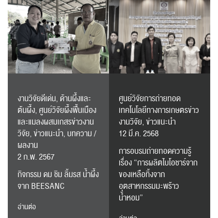
งานวิจัยดีเด่น, ด้านผึ้งและ
ศูนย์วิจัยการถ่ายทอด
ต้นผึ้ง, ศูนย์วิจัยผึ้งพื้นเมือง
เทคโนโลยีทางการเกษตรข่าว
และแมลงผสมเกสรข่าวงาน
งานวิจัย, ข่าวแนะนำ
วิจัย, ข่าวแนะนำ, บทความ /
12 มี.ค. 2568
ผลงาน
การอบรมถ่ายทอดความรู้
2 ก.พ. 2567
เรื่อง “การผลิตไบโอชาร์จาก
กิจกรรม ดม ชิม ลิ้มรส น้ำผึ้ง
ของเหลือทิ้งจาก
จาก BEESANC
อุตสาหกรรมมะพร้าว
น้ำหอม”
อ่านต่อ