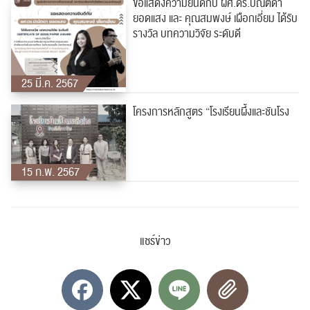
ขอแสดงความยินดีกับ ผศ.ดร.ปณัตดา
ปฏิทิน
RC Activity
ยอดแสง และ คุณสมพงษ์ เผือกเอี่ยม ได้รับ
รางวัล บทความวิจัย ระดับดี
25 มี.ค. 2567
โครงการหลักสูตร “โรงเรียนผึ้งและชันโรง
ส่งข่าวประชาสัมพันธ์
ส่งข่าวประชาสัมพันธ์
15 ก.พ. 2567
RC Activity
แชร์ข่าว