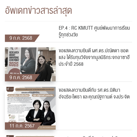
อัพเดทข่าวสารล่าสุด
EP.4 : RC KMUTT ศูนย์พัฒนาการเรียน
รู้ทุกช่วงวัย
9 ก.ค. 2568
ขอแสดงความยินดี ผศ.ดร.ปณัตดา ยอด
แสง ได้รับทุนวิจัยจากมูลนิธิกระจกอาซาฮี
ประจำปี 2568
9 ก.ค. 2568
ขอแสดงความยินดีกับ รศ.ดร.นิติมา
ค้นหา
อัจฉริยะโพธา และคุณณัฐกานต์ จงประจิต
สำหรับ:
11 ก.ค. 2567