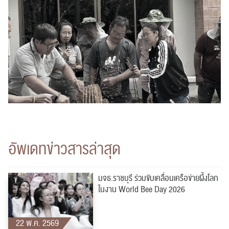
อัพเดทข่าวสารล่าสุด
ค้นหา
สำหรับ:
มจธ.ราชบุรี ร่วมขับเคลื่อนเครือข่ายผึ้งโลก
ในงาน World Bee Day 2026
22 พ.ค. 2569