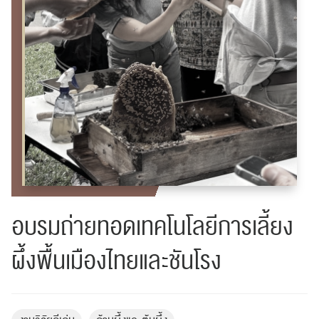
อบรม​ถ่ายทอด​เทคโนโลยี​การเลี้ยง​
ผึ้ง​พื้นเมือง​ไทยและ​ชันโรง