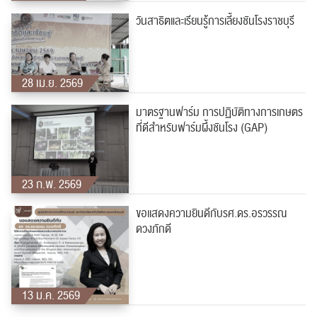
ปฏิทิน
RC Activity
วันสาธิตและเรียนรู้การเลี้ยงชันโรงราชบุรี
28 เม.ย. 2569
มาตรฐานฟาร์ม การปฏิบัติทางการเกษตร
ส่งข่าวประชาสัมพันธ์
ส่งข่าวประชาสัมพันธ์
ที่ดีสำหรับฟาร์มผึ้งชันโรง (GAP)
23 ก.พ. 2569
RC Activity
ขอเเสดงความยินดีกับรศ.ดร.อรวรรณ
ดวงภักดี
13 ม.ค. 2569