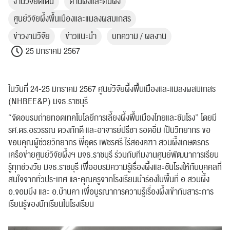
งานวิจัยดีเด่น
ด้านผึ้งและต้นผึ้ง
ศูนย์วิจัยผึ้งพื้นเมืองและแมลงผสมเกสร
ข่าวงานวิจัย
ข่าวแนะนำ
บทความ / ผลงาน
25 มกราคม 2567
ในวันที่ 24-25 มกราคม​ 2567​ ศูนย์​วิจัย​ผึ้ง​พื้นเมือง​และ​แมลง​ผสม​เกสร​
(NHBEE&P)​ มจ​ธ.ราชบุรี​
“จัดอบรม​ถ่ายทอด​เทคโนโลยี​การเลี้ยง​ผึ้ง​พื้นเมือง​ไทยและ​ชันโรง” โดยมี
รศ.ดร.อร​วรรณ​ ดวง​ภักดี และอาจารย์​ปรีชา​ รอด​อิ่ม​ เป็นวิทยากร ขอ
ขอบคุณผู้ช่วยวิทยากร พี่อุดร เพชรศรี ​ไร่สองคฑา สวนผึ้งเกษตรกร​
เครือข่าย​ศูนย์​วิจัย​ผึ้ง​ฯ ​มจธ.ราชบุรี​ ร่วมกับทีมงานศูนย์พัฒนาการเรียน
รู้ทุกช่วงวัย มจธ.ราชบุรี เพื่ออบรมความรู้​เรื่องผึ้งและชันโรง​ให้กับบุคคล​ที่
สนใจจากทั่วประเทศ​ และคุณครู​จากโรงเรียนนำร่องในพื้นที่ อ.สวนผึ้ง​
อ.จอมบึง​ และ อ.บ้านคา เพื่อบูรณาการ​ความรู้​เรื่องผึ้งเข้ากับสาระ​การ
เรียนรู้​ของนักเรียนในโรงเรียน