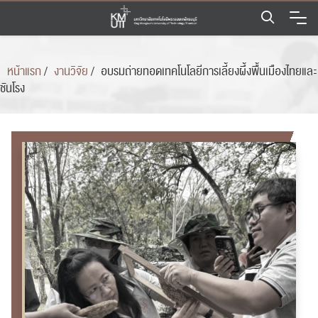
Skip
to
content
หน้าแรก
/
งานวิจัย
/
อบรม​ถ่ายทอด​เทคโนโลยี​การเลี้ยง​ผึ้ง​พื้นเมือง​ไทยและ​
ชันโรง