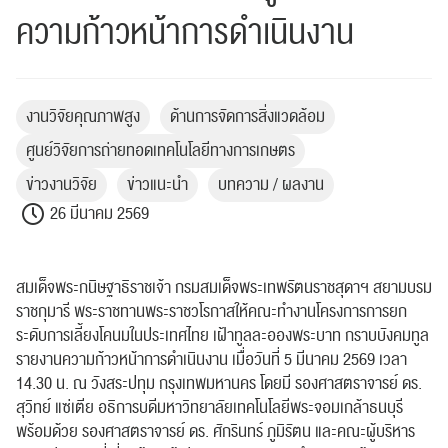
ความก้าวหน้าการดำเนินงาน
งานวิจัยคุณภาพสูง
ด้านการจัดการสิ่งแวดล้อม
ศูนย์วิจัยการถ่ายทอดเทคโนโลยีทางการเกษตร
ข่าวงานวิจัย
ข่าวแนะนำ
บทความ / ผลงาน
26 มีนาคม 2569
สมเด็จพระกนิษฐาธิราชเจ้า กรมสมเด็จพระเทพรัตนราชสุดาฯ สยามบรม
ราชกุมารี พระราชทานพระราชวโรกาสให้คณะทำงานโครงการการยก
ระดับการเลี้ยงโคนมในประเทศไทย เฝ้าทูลละอองพระบาท กราบบังคมทูล
รายงานความก้าวหน้าการดำเนินงาน เมื่อวันที่ 5 มีนาคม 2569 เวลา
14.30 น. ณ วังสระปทุม กรุงเทพมหานคร โดยมี รองศาสตราจารย์ ดร.
สุวิทย์ แซ่เตีย อธิการบดีมหาวิทยาลัยเทคโนโลยีพระจอมเกล้าธนบุรี
พร้อมด้วย รองศาสตราจารย์ ดร. ศักรินทร์ ภูมิรัตน และคณะผู้บริหาร