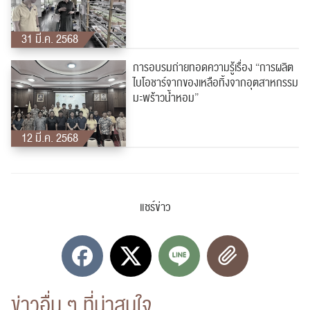
ค้นหา
31 มี.ค. 2568
สำหรับ:
การอบรมถ่ายทอดความรู้เรื่อง “การผลิต
ไบโอชาร์จากของเหลือทิ้งจากอุตสาหกรรม
มะพร้าวน้ำหอม”
12 มี.ค. 2568
ปฏิทิน
RC Activity
แชร์ข่าว
ส่งข่าวประชาสัมพันธ์
ส่งข่าวประชาสัมพันธ์
ข่าวอื่น ๆ ที่น่าสนใจ