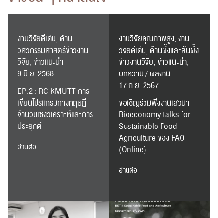
RC Activity
งานวิจัยดีเด่น, ด้าน
งานวิจัยคุณภาพสูง, งาน
วิศวกรรมศาสตร์ข่าวงาน
วิจัยดีเด่น, ด้านผึ้งและต้นผึ้ง
วิจัย, ข่าวแนะนำ
ข่าวงานวิจัย, ข่าวแนะนำ,
9 มิ.ย. 2568
บทความ / ผลงาน
17 ก.ย. 2567
EP.2 : RC KMUTT การ
เขียนโปรแกรมทางทฤษฏี
ขอเชิญร่วมฟังงานเสวนา
จำนวนเชิงวิเคราะห์และการ
Bioeconomy talks for
ประยุกต์
Sustainable Food
Agriculture ของ FAO
อ่านต่อ
(Online)
อ่านต่อ