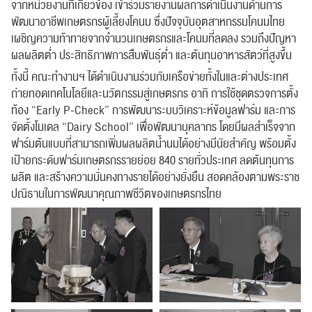
จากหน่วยงานที่เกี่ยวข้อง เข้าร่วมรายงานผลการดำเนินงานด้านการ
พัฒนาอาชีพเกษตรกรผู้เลี้ยงโคนม ซึ่งปัจจุบันอุตสาหกรรมโคนมไทย
เผชิญความท้าทายจากจำนวนเกษตรกรและโคนมที่ลดลง รวมถึงปัญหา
ผลผลิตต่ำ ประสิทธิภาพการสืบพันธุ์ต่ำ และต้นทุนอาหารสัตว์ที่สูงขึ้น
ทั้งนี้ คณะทำงานฯ ได้ดำเนินงานร่วมกับเครือข่ายทั้งในและต่างประเทศ
ถ่ายทอดเทคโนโลยีและนวัตกรรมสู่เกษตรกร อาทิ การใช้ชุดตรวจการตั้ง
ท้อง “Early P-Check” การพัฒนาระบบวิเคราะห์ข้อมูลฟาร์ม และการ
จัดตั้งโมเดล “Dairy School” เพื่อพัฒนาบุคลากร โดยมีผลสำเร็จจาก
ฟาร์มต้นแบบที่สามารถเพิ่มผลผลิตน้ำนมได้อย่างมีนัยสำคัญ พร้อมตั้ง
เป้ายกระดับฟาร์มเกษตรกรรายย่อย 840 รายทั่วประเทศ ลดต้นทุนการ
ผลิต และสร้างความมั่นคงทางรายได้อย่างยั่งยืน สอดคล้องตามพระราช
ปณิธานในการพัฒนาคุณภาพชีวิตของเกษตรกรไทย