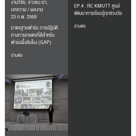
งานวิจัย, ข่าวแนะนำ,
EP.4 : RC KMUTT ศูนย์
บทความ / ผลงาน
พัฒนาการเรียนรู้ทุกช่วงวัย
23 ก.พ. 2569
ส่งข่าวประชาสัมพันธ์
ส่งข่าวประชาสัมพันธ์
อ่านต่อ
มาตรฐานฟาร์ม การปฏิบัติ
ทางการเกษตรที่ดีสำหรับ
ฟาร์มผึ้งชันโรง (GAP)
อ่านต่อ
RC Activity