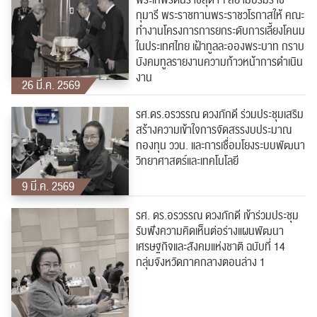
พระเทพรัตนราชสุดาฯ สยามบรมราช
กุมารี พระราชทานพระราชวโรกาสให้ คณะ
ทำงานโครงการการยกระดับการเลี้ยงโคนม
ในประเทศไทย เฝ้าทูลละอองพระบาท กราบ
บังคมทูลรายงานความก้าวหน้าการดำเนิน
งาน
26 มี.ค. 2569
รศ.ดร.อรวรรณ ดวงภักดี ร่วมประชุมเสริม
สร้างความเข้าใจการจัดสรรงบประมาณ
กองทุน ววน. และการเชื่อมโยงระบบพัฒนา
วิทยาศาสตร์และเทคโนโลยี
9 มี.ค. 2569
รศ. ดร.อรวรรณ ดวงภักดี เข้าร่วมประชุม
รับฟังความคิดเห็นต่อร่างแผนพัฒนา
เศรษฐกิจและสังคมแห่งชาติ ฉบับที่ 14
กลุ่มจังหวัดภาคกลางตอนล่าง 1