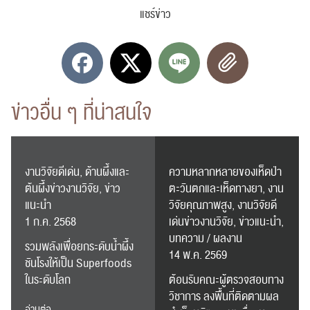
แชร์ข่าว
ข่าวอื่น ๆ ที่น่าสนใจ
ค้นหา
สำหรับ:
งานวิจัยดีเด่น, ด้านผึ้งและ
ความหลากหลายของเห็ดป่า
ต้นผึ้งข่าวงานวิจัย, ข่าว
ตะวันตกและเห็ดทางยา, งาน
แนะนำ
วิจัยคุณภาพสูง, งานวิจัยดี
1 ก.ค. 2568
เด่นข่าวงานวิจัย, ข่าวแนะนำ,
ปฏิทิน
บทความ / ผลงาน
RC Activity
รวมพลังเพื่อยกระดับน้ำผึ้ง
14 พ.ค. 2569
ชันโรงให้เป็น Superfoods
ในระดับโลก
ต้อนรับคณะผู้ตรวจสอบทาง
วิชาการ ลงพื้นที่ติดตามผล
อ่านต่อ