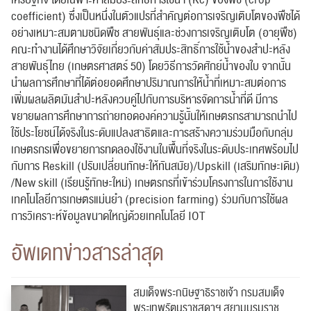
coefficient) ซึ่งเป็นหนึ่งในตัวแปรที่สำคัญต่อการเจริญเติบโตของพืชได้
อย่างเหมาะสมตามชนิดพืช สายพันธุ์และช่วงการเจริญเติบโต (อายุพืช)
คณะทำงานได้ศึกษาวิจัยเกี่ยวกับค่าสัมประสิทธิ์การใช้น้ำของสำปะหลัง
สายพันธุ์ไทย (เกษตรศาสตร์ 50) โดยวิธีการวัดศักย์น้ำของใบ จากนั้น
นำผลการศึกษาที่ได้ต่อยอดศึกษาปริมาณการให้น้ำที่เหมาะสมต่อการ
เพิ่มผลผลิตมันสำปะหลังควบคู่ไปกับการบริหารจัดการน้ำที่ดี มีการ
ขยายผลการศึกษาการถ่ายทอดองค์ความรู้นั้นให้เกษตรกรสามารถนำไป
ใช้ประโยชน์ได้จริงในระดับแปลงสาธิตและการสร้างความร่วมมือกับกลุ่ม
เกษตรกรเพื่อขยายการทดลองใช้งานในพื้นที่จริงในระดับประเทศพร้อมไป
กับการ Reskill (ปรับเปลี่ยนทักษะให้ทันสมัย)/Upskill (เสริมทักษะเดิม)
/New skill (เรียนรู้ทักษะใหม่) เกษตรกรที่เข้าร่วมโครงการในการใช้งาน
เทคโนโลยีการเกษตรแม่นยำ (precision farming) ร่วมกับการใช้ผล
การวิเคราะห์ข้อมูลขนาดใหญ่ด้วยเทคโนโลยี IOT
อัพเดทข่าวสารล่าสุด
สมเด็จพระกนิษฐาธิราชเจ้า กรมสมเด็จ
พระเทพรัตนราชสุดาฯ สยามบรมราช