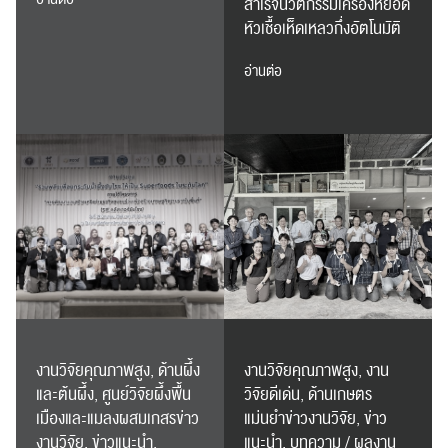
สำเร็จนวัตกรรมเครื่องหยอด
หัวเชื้อเห็ดเหลวกึ่งอัตโนมัติ
ส่งข่าวประชาสัมพันธ์
ส่งข่าวประชาสัมพันธ์
อ่านต่อ
RC Activity
งานวิจัยคุณภาพสูง, ด้านผึ้ง
งานวิจัยคุณภาพสูง, งาน
และต้นผึ้ง, ศูนย์วิจัยผึ้งพื้น
วิจัยดีเด่น, ด้านเกษตร
เมืองและแมลงผสมเกสรข่าว
แม่นยำข่าวงานวิจัย, ข่าว
งานวิจัย, ข่าวแนะนำ,
แนะนำ, บทความ / ผลงาน