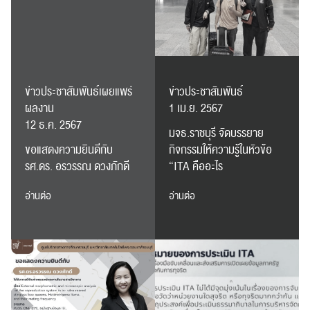
ส่งข่าวประชาสัมพันธ์
ส่งข่าวประชาสัมพันธ์
ข่าวประชาสัมพันธ์เผยแพร่
ข่าวประชาสัมพันธ์
ผลงาน
1 เม.ย. 2567
12 ธ.ค. 2567
มจธ.ราชบุรี จัดบรรยาย
RC Activity
ขอแสดงความยินดีกับ
กิจกรรมให้ความรู้ในหัวข้อ
รศ.ดร. อรวรรณ ดวงภักดี
“ITA คืออะไร
อ่านต่อ
อ่านต่อ