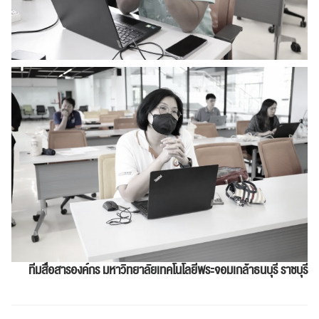
ทีมสื่อสารองค์กร
มหาวิทยาลัยเทคโนโลยีพระจอมเกล้าธนบุรี ราชบุรี
ค้นหา
สำหรับ: