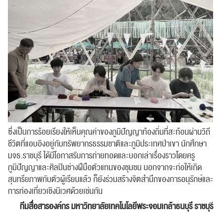
ซึ่งเป็นการร้อยเรียงให้เห็นคุณค่าของภูมิปัญญาท้องถิ่นที่สะท้อนผ่านวิถี
ชีวิตที่แอบอิงอยู่กับทรัพยากรธรรมชาติและภูมิประเทศป่าเขา นักศึกษา
มจธ.ราชบุรี ได้มีโอกาสรับการถ่ายทอดและบอกเล่าเรื่องราวโดยครู
ภูมิปัญญาและศิลปินช่างฝีมือตัวแทนของชุมชน นอกจากจะก่อให้เกิด
สุนทรียภาพกับตัวผู้เรียนแล้ว ก็ยังร่วมสร้างจิตสำนึกของการอนุรักษ์และ
การท่องเที่ยวเชิงนิเวศด้วยเช่นกัน
ทีมสื่อสารองค์กร
มหาวิทยาลัยเทคโนโลยีพระจอมเกล้าธนบุรี ราชบุร