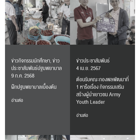
ข่าวกิจกรรมนักศึกษา, ข่าว
ข่าวประชาสัมพันธ์
ประชาสัมพันธ์ปฐมพยาบาล
4 เม.ย. 2567
9 ก.ค. 2568
ต้อนรับคณะกองพลพัฒนาที่
ค้นหา
ฝึกปฐมพยาบาลเบื้องต้น
1 หารือเรื่อง กิจกรรมเสริม
สำหรับ:
สร้างผู้นำเยาวชน Army
อ่านต่อ
Youth Leader
อ่านต่อ
ปฏิทิน
RC Activity