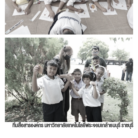
ปฏิทิน
RC Activity
ส่งข่าวประชาสัมพันธ์
ส่งข่าวประชาสัมพันธ์
RC Activity
ทีมสื่อสารองค์กร
มหาวิทยาลัยเทคโนโลยีพระจอมเกล้าธนบุรี ราชบุรี