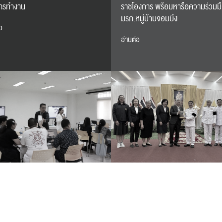
ารทำงาน
ราชโองการ พร้อมหารือความร่วมมื
มรภ.หมู่บ้านจอมบึง
อ
อ่านต่อ