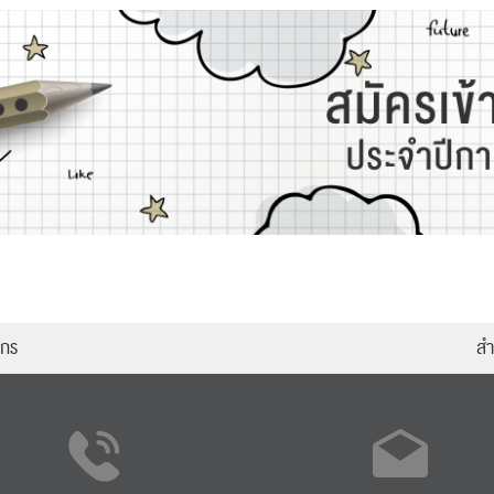
ากร
สำ