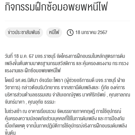
กิจกรรมฝึกซ้อมอพยพหนีไฟ​
ข่าวประชาสัมพันธ์
หนีไฟ
18 มกราคม 2567
วันที่ 18 ม.ค. 67 มจธ.ราชบุรี จัดโครงการฝึกอบรมในหลักสูตรการดับ
เพลิงขั้นต้นตามมาตรฐานกรมสวัสดิการ และคุ้มครองแรงงาน กระทรวง
แรงงานและฝึกซ้อมอพยพหนีไฟ
โดยมี รศ.ดร.นิติมา อัจฉริยะโพธา (ผู้ช่วยอธิการบดี มจธ.ราชบุรี ฝ่าย
วิชาการ) กล่าวต้อนรับวิทยากร จากสถานีดับเพลิงและ กู้ภัย องค์การ
บริหารส่วนตำบลธรรมเสน จ่าสิบเอกณัฐพร มาศศิริทรัพย์ , คุณชาลภณ
จันทร์นาคา , คุณอุทัย ธรรมะ
ในช่วงเช้า ณ อาคารเรียนรวม จัดบรรยายภาคทฤษฏี การใช้อุปกรณ์
คุ้มครองความปลอดภัยส่วนบุคคลที่ใช้ในการดับเพลิง และการป้องกัน
เมื่อเกิดเหตุ จากนั้นภาคปฏิบัติการใช้อุปกรณ์จริงการฝึกอบรมดับเพลิง
ขั้นต้น