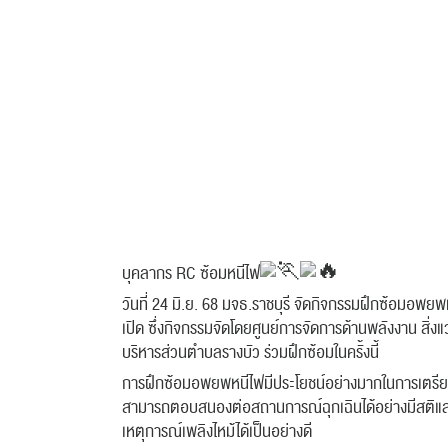
บุคลากร RC ซ้อมหนีไฟ
วันที่ 24 มิ.ย. 68 มจธ.ราชบุรี จัดกิจกรรมฝึกซ้อมอพย
เปิด ซึ่งกิจกรรมจัดโดยศูนย์การจัดการด้านพลังงาน ส
บริหารส่วนตำบลรางบัว ร่วมฝึกซ้อมในครั้งนี้
การฝึกซ้อมอพยพหนีไฟมีประโยชน์อย่างมากในการเตรียมค
สามารถตอบสนองต่อสถานการณ์ฉุกเฉินได้อย่างมีสติและรว
เหตุการณ์เพลิงไหม้ได้เป็นอย่างดี