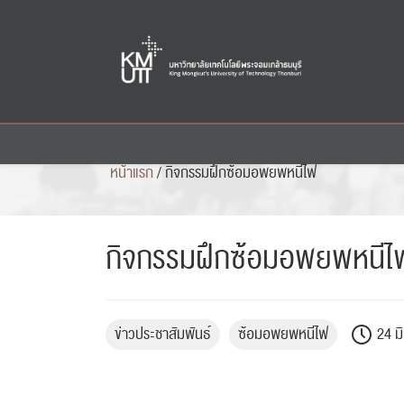
Skip
to
content
หน้าแรก
/
กิจกรรมฝึกซ้อมอพยพหนีไฟ
กิจกรรมฝึกซ้อมอพยพหนีไ
ข่าวประชาสัมพันธ์
ซ้อมอพยพหนีไฟ
24 ม