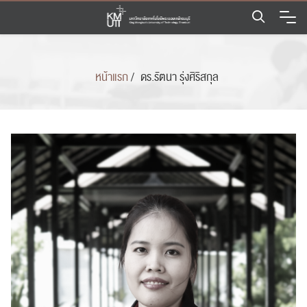
Skip
to
content
หน้าแรก
/
ดร.รัตนา รุ่งศิริสกุล