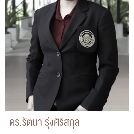
ดร.รัตนา รุ่งศิริสกุล