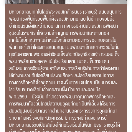
มหาวิทยาลัยเทคโนโลยีพระจอมเกล้าธนบุรี (ราชบุรี) สนับสนุนการ
พัฒนาเชิงพื้นที่รอบพื้นที่ตั้งของมหาวิทยาลัย ในอำเภอจอมบึง
อำเภอสวนผึ้งและอำเภอบ้านคา กิจกรรมด้านส่งเสริมการพัฒนา
ชุมชนในระยะแรกให้ความสำคัญกับการพัฒนาและถ่ายทอด
เทคโนโลยีที่เหมาะสมสำหรับโจทย์ความต้องการของเกษตรกรใน
พื้นที่ และได้ทำโครงการสนับสนุนแผนพัฒนาเด็กและเยาวชนในถิ่น
ทุรกันดารตามพระราชดำริสมเด็จพระกนิษฐาธิราชเจ้า กรมสมเด็จ
พระเทพรัตนราชสุดาฯ เน้นโรงเรียนตามแนวตะเข็บชายแดน
สนับสนุนการเรียนรู้ฐานอาชีพ และการเรียนรู้ผ่านการทำโครงงาน
ได้ทำงานร่วมกับโรงเรียนประถมศึกษาและโรงเรียนขยายโอกาส
ทางการศึกษาที่ตั้งอยู่ตามแนวตะเข็บชายแดนไทย-เมียนมาร์ และ
โรงเรียนขนาดเล็กในอำเภอสวนผึ้ง บ้านคา และจอมบึง
พ.ศ.2559 – ปัจจุบัน ทำโครงการพัฒนาคุณภาพการศึกษาและ
การพัฒนาท้องถิ่นโดยมีสถาบันอุดมศึกษาเป็นพี่เลี้ยง ได้รับการ
สนับสนุนงบประมาณจากสำนักงานปลัดกระทรวงการอุดมศึกษา
วิทยาศาสตร์ วิจัยและนวัตกรรม มีการระดมกำลังอาจารย์
มหาวิทยาลัยช่วยเป็นพี่เลี้ยงให้กับโรงเรียนในพื้นที่ มจธ. ราชบุรี ได้