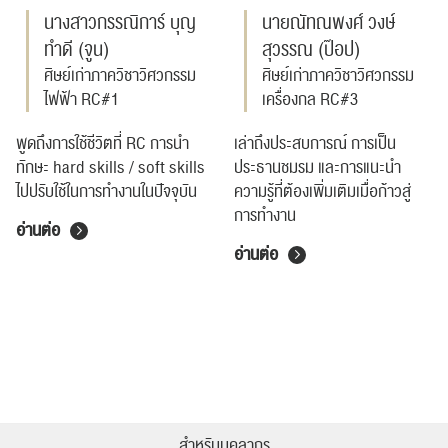
นางสาวกรรณิการ์ บุญ
นายณัทณพงศ์ วงษ์
ทำดี (จูน)
สุวรรณ (ป๊อป)
ศิษย์เก่าภาควิชาวิศวกรรม
ศิษย์เก่าภาควิชาวิศวกรรม
ไฟฟ้า RC#1
เครื่องกล RC#3
พูดถึงการใช้ชีวิตที่ RC การนำ
เล่าถึงประสบการณ์ การเป็น
ทักษะ hard skills / soft skills
ประธานชมรม และการแนะนำ
ไปปรับใช้ในการทำงานในปัจจุบัน
ความรู้ที่ต้องเพิ่มเติมเมื่อก้าวสู่
การทำงาน
อ่านต่อ
อ่านต่อ
สำหรับบุคลากร