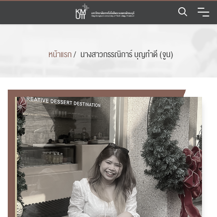
Skip
to
content
หน้าแรก
/
นางสาวกรรณิการ์ บุญทำดี (จูน)