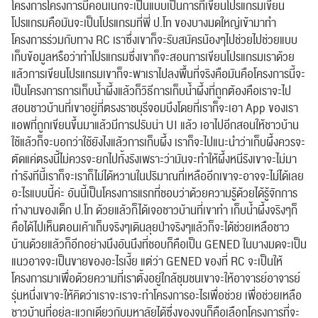
โครงการโครงการบีคอนเนกจะเป็นแบบเป็นการที่เขียนโปรแกรมเขียน
โปรแกรมคือมันจะเป็นโปรแกรมที่พี่ ป.โท ของบางมดใหญ่เข้ามาทำ
โครงการร่วมกับทาง RC เราซึ่งเขาก็จะรับสมัครน้องๆไปช่วยไปช่วยแบบ
เก็บข้อมูลหรือว่าทำโปรแกรมซึ่งเขาก็จะสอนการเขียนโปรแกรมเราด้วย
แล้วการเขียนโปรแกรมเขาก็จะพาเราไปลงพื้นที่จริงคือมันคือโครงการนี้จะ
เป็นโครงการการเก็บน้ำผึ้งแล้วก็วิธีการเก็บน้ำผึ้งที่ถูกต้องคือเราจะไป
สอนชาวบ้านที่เขาอยู่ที่ตรงราชบุรีจอมบึงโดยที่เราก็จะเอา App ของเรา
แอพที่ถูกเขียนขึ้นมาแล้วมีการปรับน่า UI แล้ว เอาไปอีกสอนให้ชาวบ้าน
ใช้แล้วก็จะบอกว่าใช้ยังไงแล้วการเก็บผึ้ง เราก็จะไปแนะนำว่าเก็บผึ้งควรจะ
ตัดแค่ตรงนี้ไม่ควรจะยกไปทั้งรังเพราะว่ามันจะทำให้ผึ้งหนีรังเขาจะไม่มา
ทำรังทีนี้เราก็จะเราก็ไม่ได้หวานในปริมาณที่เหลืออีกเขาจะอาจจะไม่ได้เลย
อะไรแบบนี้ค่ะ อันนี้เป็นโครงการแรกที่ชอบว่าด้วยความรู้ด้วยได้รู้จักการ
ทำงานของเด็ก ป.โท ด้วยแล้วก็ได้เจอชาวบ้านที่เขาทำ เก็บน้ำผึ้งจริงๆก็
คือได้ไปเห็นตอนเค้าเก็บจริงๆเดินลุยป่าจริงๆแล้วก็จะได้ช่วยเหลือชาว
บ้านด้วยแล้วก็อีกอย่างนึงอันนึงที่ชอบก็คือเป็น GENED ในบางมดจะเป็น
แนวอาจจะเป็นขายของอะไรเงี้ย แต่ว่า GENED ของที่ RC จะเป็นให้
โครงการมาเพื่อด้วยความที่เราตั้งอยู่ใกล้ชุมชนเขาจะให้อาจารย์อาจารย์
รุ่นหนึ่งเขาจะให้คิดว่าเราจะเราจะทำโครงการอะไรเพื่อช่วย เพื่อช่วยเหลือ
ชาวบ้านที่อยู่ละแวกเดียวกับมหาลัยได้ซึ่งของจูนก็คือเลือกโครงการที่จะ