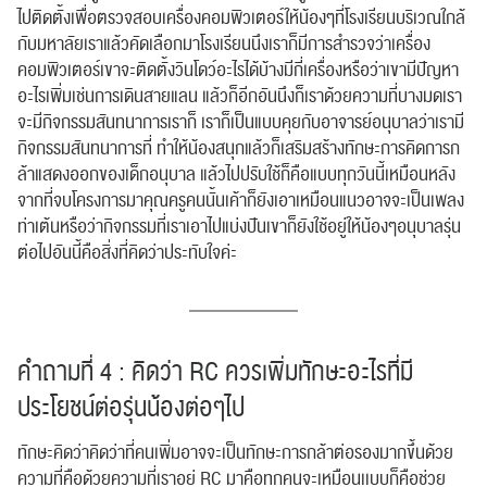
ไปติดตั้งเพื่อตรวจสอบเครื่องคอมพิวเตอร์ให้น้องๆที่โรงเรียนบริเวณใกล้
กับมหาลัยเราแล้วคัดเลือกมาโรงเรียนนึงเราก็มีการสำรวจว่าเครื่อง
คอมพิวเตอร์เขาจะติดตั้งวินโดว์อะไรได้บ้างมีกี่เครื่องหรือว่าเขามีปัญหา
อะไรเพิ่มเช่นการเดินสายแลน แล้วก็อีกอันนึงก็เราด้วยความที่บางมดเรา
จะมีกิจกรรมสันทนาการเราก็ เราก็เป็นแบบคุยกับอาจารย์อนุบาลว่าเรามี
กิจกรรมสันทนาการที่ ทำให้น้องสนุกแล้วก็เสริมสร้างทักษะการคิดการก
ล้าแสดงออกของเด็กอนุบาล แล้วไปปรับใช้ก็คือแบบทุกวันนี้เหมือนหลัง
จากที่จบโครงการมาคุณครูคนนั้นเค้าก็ยังเอาเหมือนแนวอาจจะเป็นเพลง
ค้นหา
ท่าเต้นหรือว่ากิจกรรมที่เราเอาไปแบ่งปันเขาก็ยังใช้อยู่ให้น้องๆอนุบาลรุ่น
สำหรับ:
ต่อไปอันนี้คือสิ่งที่คิดว่าประทับใจค่ะ
คำถามที่ 4 : คิดว่า RC ควรเพิ่มทักษะอะไรที่มี
ปฏิทิน
RC Activity
ประโยชน์ต่อรุ่นน้องต่อๆไป
ทักษะคิดว่าคิดว่าที่คนเพิ่มอาจจะเป็นทักษะการกล้าต่อรองมากขึ้นด้วย
ความที่คือด้วยความที่เราอยู่ RC มาคือทุกคนจะเหมือนเเบบก็คือช่วย