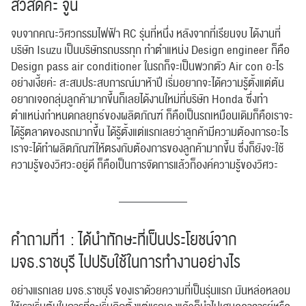
สวัสดีค่ะ จูน
จบจากคณะวิศวกรรมไฟฟ้า RC รุ่นที่หนึ่ง หลังจากที่เรียนจบ ได้งานที่
บริษัท Isuzu เป็นบริษัทรถบรรทุก ทำตำแหน่ง Design engineer ก็คือ
Design pass air conditioner ในรถก็จะเป็นพวกตัว Air con อะไร
อย่างเงี้ยค่ะ สะสมประสบการณ์มาห้าปี เริ่มอยากจะได้ความรู้ตั้งแต่ต้น
อยากเจอกลุ่มลูกค้ามากขึ้นก็เลยได้งานใหม่ที่บริษัท Honda ซึ่งทำ
ตำแหน่งกำหนดกลยุทธ์ของผลิตภัณฑ์ ก็คือเป็นรถเหมือนเดิมก็คือเราจะ
ได้รู้ตลาดของรถมากขึ้น ได้รู้ตั้งแต่แรกเลยว่าลูกค้ามีความต้องการอะไร
เราจะได้ทำผลิตภัณฑ์ให้ตรงกับต้องการของลูกค้ามากขึ้น ซึ่งก็ยังจะใช้
ความรู้ของวิศวะอยู่ดี ก็คือเป็นการจัดการแล้วก็องค์ความรู้ของวิศวะ
คำถามที่1 : ได้นำทักษะที่เป็นประโยชน์จาก
มจธ.ราชบุรี ไปปรับใช้ในการทำงานอย่างไร
อย่างแรกเลย มจธ.ราชบุรี ของเราด้วยความที่เป็นรุ่นแรก มันหล่อหลอม