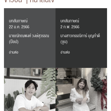
บทสัมภาษณ์
บทสัมภาษณ์
22 ม.ค. 2566
2 ก.พ. 2566
นายณัทณพงศ์ วงษ์สุวรรณ
นางสาวกรรณิการ์ บุญทำดี
(ป๊อป)
(จูน)
อ่านต่อ
อ่านต่อ