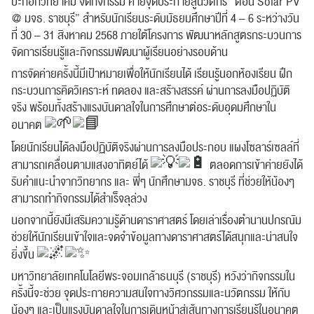
ปะกอกวิทยาคม จัดกิจกรรม ค่ายจุดประกายสู่นวัตกร “ตอน Solar PV
@ มจธ. ราชบุรี”
สำหรับนักเรียนระดับมัธยมศึกษาปีที่ 4 – 6 ระหว่างวัน
ที่ 30 – 31 สิงหาคม 2568 ภายใต้โครงการ พัฒนาหลักสูตรกระบวนการ
จัดการเรียนรู้และกิจกรรมพัฒนาผู้เรียนอย่างรอบด้าน
การจัดค่ายครั้งนี้มีเป้าหมายเพื่อให้นักเรียนได้ เรียนรู้นอกห้องเรียน ฝึก
กระบวนการคิดวิเคราะห์ ทดลอง และสร้างสรรค์ ผ่านการลงมือปฏิบัติ
จริง พร้อมทั้งสร้างแรงบันดาลใจในการศึกษาต่อระดับอุดมศึกษาใน
อนาคต
โดยนักเรียนได้ลงมือปฏิบัติจริงผ่านการลงมือประกอบ แผงโซลาร์เซลล์ที่
สามารถเคลื่อนตามแสงอาทิตย์ได้
ตลอดการเข้าค่ายยังได้
รับคำแนะนำจากวิทยากร และ พี่ๆ นักศึกษามจธ. ราชบุรี ที่ช่วยให้น้องๆ
สามารถทำกิจกรรมได้สำเร็จลุล่วง
นอกจากนี้ยังมีเสริมความรู้ด้านดาราศาสตร์ โดยเล่าเรื่องตำนานปกรณัม
ช่วยให้นักเรียนเข้าใจและจดจำข้อมูลทางดาราศาสตร์ได้สนุกและน่าสนใจ
ยิ่งขึ้น
มหาวิทยาลัยเทคโนโลยีพระจอมเกล้าธนบุรี (ราชบุรี) หวังว่ากิจกรรมใน
ครั้งนี้จะช่วย จุดประกายความสนใจทางวิศวกรรมและนวัตกรรม ให้กับ
น้องๆ และเป็นแรงบันดาลใจในการเดินหน้าสู่เส้นทางการเรียนรู้ในอนาคต